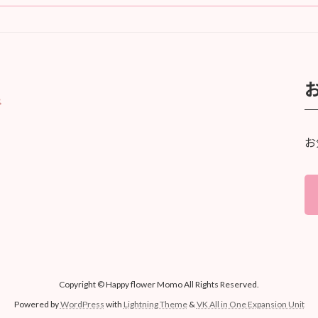
お
Copyright © Happy flower Momo All Rights Reserved.
Powered by
WordPress
with
Lightning Theme
&
VK All in One Expansion Unit