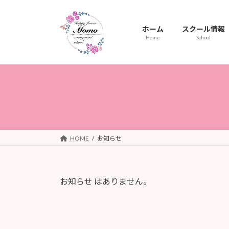
コ
ナ
ン
ビ
ホーム
スクール情報
テ
ゲ
Home
School
ン
ー
ツ
シ
へ
ョ
ス
ン
キ
に
ッ
移
プ
動
HOME
お知らせ
お知らせ はありません。