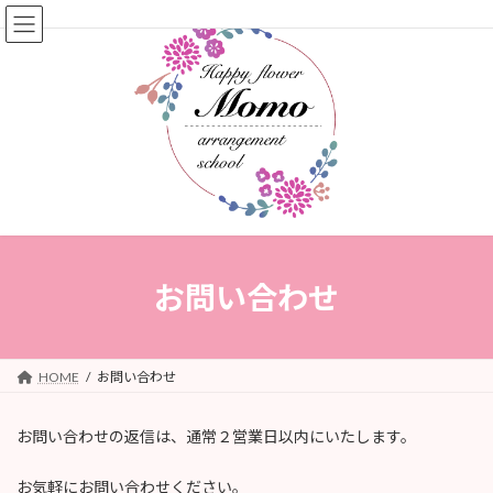
コ
ナ
ン
ビ
テ
ゲ
ン
ー
ツ
シ
へ
ョ
ス
ン
キ
に
ッ
移
プ
動
お問い合わせ
HOME
お問い合わせ
お問い合わせの返信は、通常２営業日以内にいたします。
お気軽にお問い合わせください。