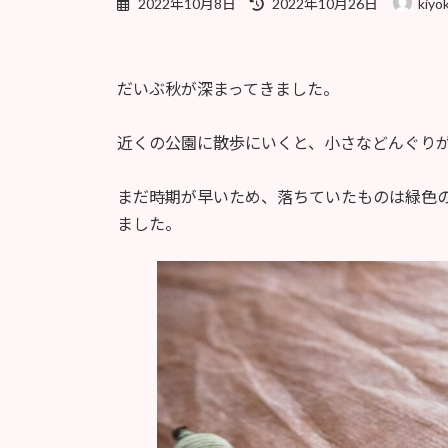
2022年10月8日
2022年10月26日
kiyo
終
更
新
日
だいぶ秋が深まってきました。
時
:
近くの公園に散歩にいくと、小さなどんぐり
まだ時期が早いため、落ちていたものは緑色
ました。