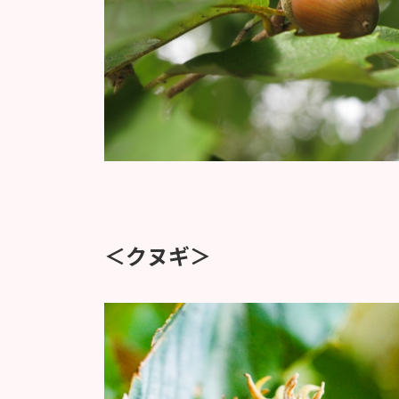
＜クヌギ＞