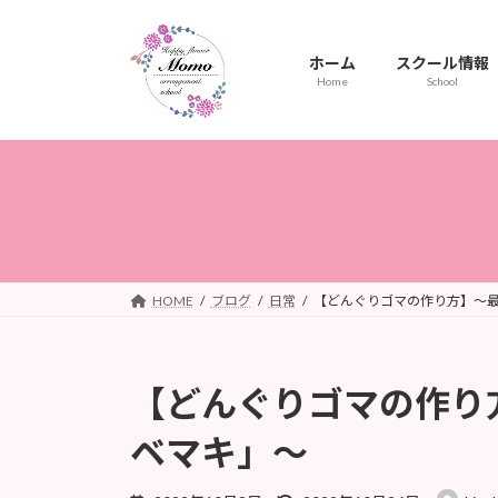
コ
ナ
ン
ビ
ホーム
スクール情報
テ
ゲ
Home
School
ン
ー
ツ
シ
へ
ョ
ス
ン
キ
に
ッ
移
プ
動
HOME
ブログ
日常
【どんぐりゴマの作り方】〜
【どんぐりゴマの作り
ベマキ」〜
最