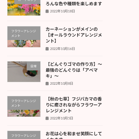
ろんな色や種類を楽しめます
2022年10月18日
カーネーションがメインの
フラワーアレンジ
【オールラウンドアレンジメ
メント
ント】
2022年10月16日
【どんぐりゴマの作り方】〜
日常
最強のどんぐりは「アベマ
キ」〜
2022年10月8日
【秋の七草】フジバカマの香
フラワーアレンジ
りに癒されながらフラワーア
メント
レンジメント
2022年10月5日
お花は心を和ませ笑顔にして
フラワーアレンジ